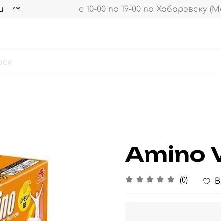
и
с 10-00 по 19-00 по Хабаровску (М
Amino V
(0)
В