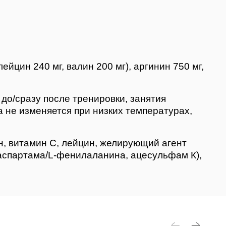
ейцин 240 мг, валин 200 мг), аргинин 750 мг,
 до/сразу после тренировки, занятия
а не изменяется при низких температурах,
н, витамин С, лейцин, желирующий агент
 аспартама/L-фенилаланина, ацесульфам К),