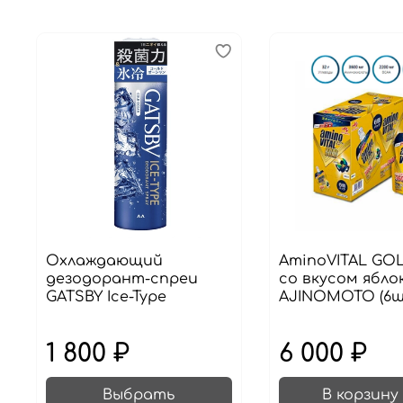
Охлаждающий
AminoVITAL GOL
дезодорант-спреи
со вкусом яблок
GATSBY Ice-Type
AJINOMOTO (6ш
1 800 ₽
6 000 ₽
Выбрать
В корзину