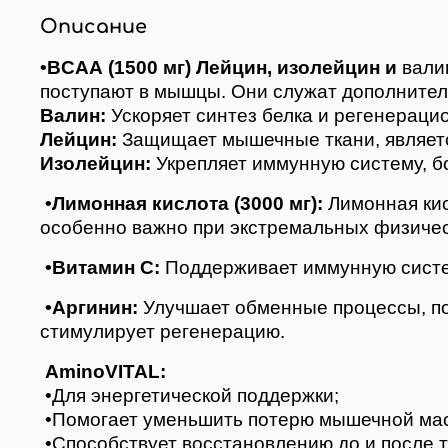
Описание
•BCAA (1500 мг)
Лейцин, изолейцин и
валин
поступают в мышцы. Они служат дополните
Валин:
Ускоряет синтез белка и регенераци
Лейцин:
Защищает мышечные ткани, является
Изолейцин:
Укрепляет иммунную систему, б
•Лимонная кислота (3000 мг):
Лимонная кис
особенно важно при экстремальных физичес
•Витамин С:
Поддерживает иммунную систе
•Аргинин:
Улучшает обменные процессы, по
стимулирует регенерацию.
AminoVITAL:
•Для энергетической поддержки;
•Помогает уменьшить потерю мышечной мас
•Cпособствует восстановлению до и после т