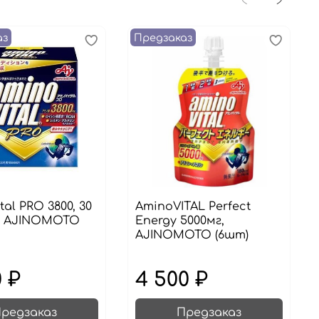
аз
Предзаказ
tal PRO 3800, 30
AminoVITAL Perfect
, AJINOMOTO
Energy 5000мг,
AJINOMOTO (6шт)
0 ₽
4 500 ₽
редзаказ
Предзаказ