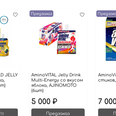
Предзаказ
Предзак
D JELLY
AminoVITAL Jelly Drink
AminoVi
а,
Multi-Energy со вкусом
стиков
т)
яблока, AJINOMOTO
(6шт)
5 000 ₽
7 00
Предзаказ
П