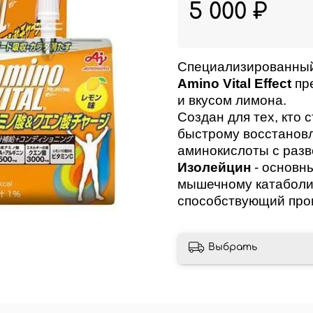
5 000 ₽
Специализированный
Amino Vital Effect
пре
и вкусом лимона.
Создан для тех, кто
быстрому восстановл
аминокислоты с раз
Изолейцин
- основн
мышечному катаболиз
способствующий прои
Выбрать