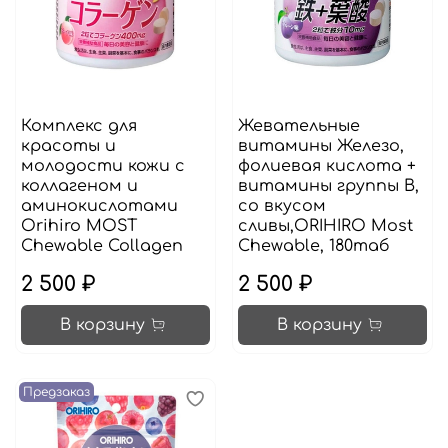
Комплекс для
Жевательные
красоты и
витамины Железо,
молодости кожи с
фолиевая кислота +
коллагеном и
витамины группы В,
аминокислотами
со вкусом
Orihiro MOST
сливы,ORIHIRO Most
Chewable Collagen
Chewable, 180таб
2 500 ₽
2 500 ₽
В корзину
В корзину
Предзаказ