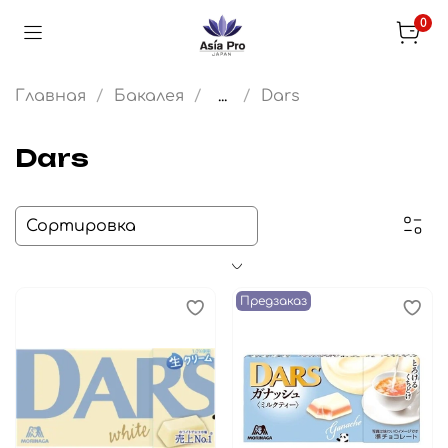
0
Главная
Бакалея
...
Dars
Dars
Предзаказ