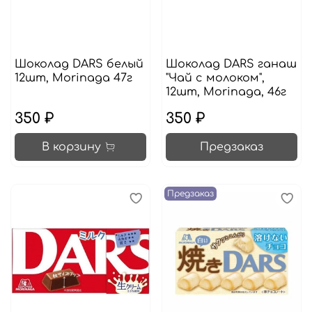
Шоколад DARS белый
Шоколад DARS ганаш
12шт, Morinaga 47г
"Чай с молоком",
12шт, Morinaga, 46г
350 ₽
350 ₽
В корзину
Предзаказ
Предзаказ