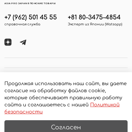
ASIA PRO JAPAN ЯПОНСКИЕ ТОВАРЫ
+7 (962) 501 45 55
+81 80-3475-4854
справочная служба
Эксперт из Японии (Watsapp)
Продолжая использовать наш сайт, вы даете
согласие на обработку файлов cookie,
которые обеспечивают правильную работу
сайта и соглашаетесь с нашей
Политикой
© 2020 Любое использование контента без
безопасности
письменного разрешения запрещено
Интернет-магазин создан на InSales
Согласен