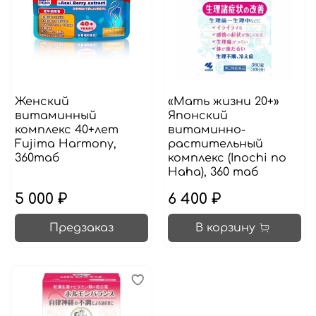
Женский
«Мать жизни 20+»
витаминный
Японский
комплекс 40+лет
витаминно-
Fujima Harmony,
растительный
360таб
комплекс (Inochi no
Haha), 360 таб
5 000 ₽
6 400 ₽
Предзаказ
В корзину