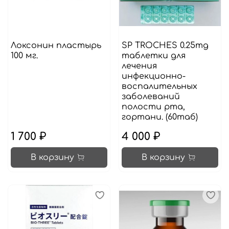
Локсонин пластырь
SP TROCHES 0.25mg
100 мг.
таблетки для
лечения
инфекционно-
воспалительных
заболеваний
полости рта,
гортани. (60таб)
1 700 ₽
4 000 ₽
В корзину
В корзину