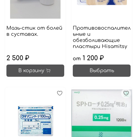
Мазь-стик от болей
Противовоспалител
в суставах.
ьные и
обезболивающие
пластыри Hisamitsy
2 500 ₽
1 200 ₽
от
В корзину
Выбрать