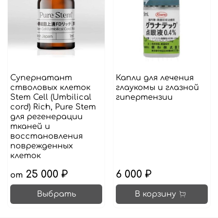
Cупернатант
Капли для лечения
стволовых клеток
глаукомы и глазной
Stem Cell (Umbilical
гипертензии
cord) Rich, Pure Stem
для регенерации
тканей и
восстановления
поврежденных
клеток
25 000 ₽
6 000 ₽
от
Выбрать
В корзину