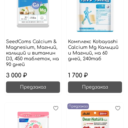
SeedComs Calcium &
Комплекс Kobayashi
Magnesium, Магний,
Calcium Mg Кальций
кальций и витамин
и Магний, на 60
D3, 450 таблеток, на
дней, 240таб
90 дней
3 000 ₽
1 700 ₽
Предзаказ
Предзаказ
Предзаказ