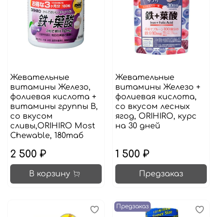
Жевательные
Жевательные
витамины Железо,
витамины Железо +
фолиевая кислота +
фолиевая кислота,
витамины группы В,
со вкусом лесных
со вкусом
ягод, ORIHIRO, курс
сливы,ORIHIRO Most
на 30 дней
Chewable, 180таб
2 500 ₽
1 500 ₽
В корзину
Предзаказ
Предзаказ