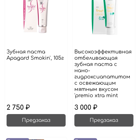
Зубная паста
Высокоэффективная
Apagard Smokin', 105г
отбеливающая
зубная паста с
нано-
гидроксиапатитом
с освежающим
мятным вкусом
'premio xtra mint
2 750 ₽
3 000 ₽
Предзаказ
Предзаказ