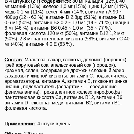
В 4 штуках (2 г) содержится:
80 мг кальция (12%), 40
мг магний (13%), железо 1,0 мг (15%), цинк 1,2 мг (14%),
медь 0,1 мг (11%), селен 4 мкг (14 %), витамин А 90 ~
480μg (12 ~ 62 %), витамин D 2.8μg (51%), витамин В1
0,6 мг (50%), витамин В2 0,2 ~ 1,0 мг (14 ~ 71 %), ниацин
6 мг (46 %), витамин B6 0,45 ~ 1,0 мг (35 ~ 77 %),
фолиевая кислота 120 мкг (50%), витамин В12 1,2 мкг
(50%), 2,8 мг пантотеновая кислота (58%), витамин С 40
мг (40%), витамин 4.0 E (63 %) .
Состав:
Мальтоза, сахар, глюкоза, доломит, (порошок)
грейпфрутовый сок, апельсиновый сок (порошок),
крахмал, селен, содержащие дрожжи / сложный эфир
сахарозы и жирной кислоты, витамин C, подкислитель,
ароматизаторы, витамин A, витамин E, глюконат цинка,
ниацин, подсластитель (аспартам · L - соединение
фенилаланина), трехвалентное железо пирофосфат,
пантотеновая кислота Са, витамин. B12, витамин B6,
витамин D, глюконат меди, витамин B2, витамин B1,
фолиевая кислота.
Применение:
4 штуки в день.
Объем:
120 штук.