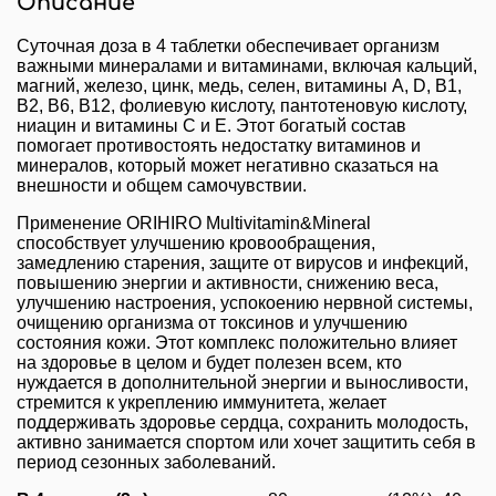
Описание
Суточная доза в 4 таблетки обеспечивает организм
важными минералами и витаминами, включая кальций,
магний, железо, цинк, медь, селен, витамины A, D, B1,
B2, B6, B12, фолиевую кислоту, пантотеновую кислоту,
ниацин и витамины C и E. Этот богатый состав
помогает противостоять недостатку витаминов и
минералов, который может негативно сказаться на
внешности и общем самочувствии.
Применение ORIHIRO Multivitamin&Mineral
способствует улучшению кровообращения,
замедлению старения, защите от вирусов и инфекций,
повышению энергии и активности, снижению веса,
улучшению настроения, успокоению нервной системы,
очищению организма от токсинов и улучшению
состояния кожи. Этот комплекс положительно влияет
на здоровье в целом и будет полезен всем, кто
нуждается в дополнительной энергии и выносливости,
стремится к укреплению иммунитета, желает
поддерживать здоровье сердца, сохранить молодость,
активно занимается спортом или хочет защитить себя в
период сезонных заболеваний.