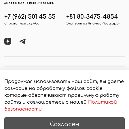
ASIA PRO JAPAN ЯПОНСКИЕ ТОВАРЫ
+7 (962) 501 45 55
+81 80-3475-4854
справочная служба
Эксперт из Японии (Watsapp)
Продолжая использовать наш сайт, вы даете
согласие на обработку файлов cookie,
которые обеспечивают правильную работу
сайта и соглашаетесь с нашей
Политикой
© 2020 Любое использование контента без
безопасности
письменного разрешения запрещено
Согласен
Интернет-магазин создан на InSales