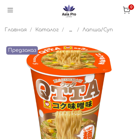
0
Главная
Каталог
...
Лапша/Суп
Предзаказ