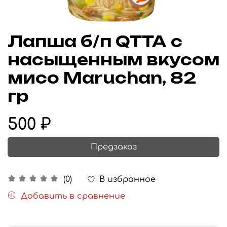
Лапша б/п QTTA c
насыщенным вкусом
мисо Maruchan, 82
гр
500 ₽
Предзаказ
В избранное
(0)
Добавить в сравнение