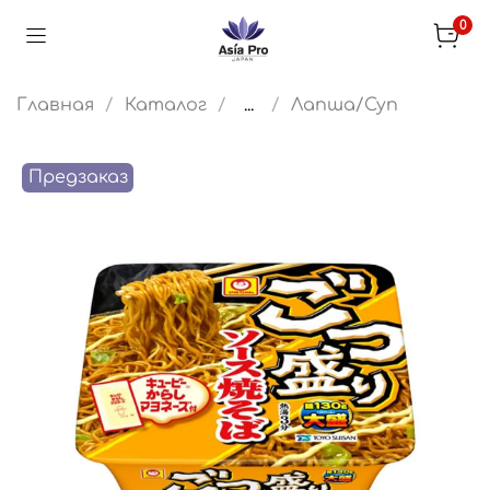
0
Главная
Каталог
...
Лапша/Суп
Предзаказ