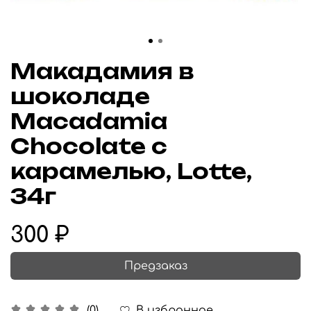
Макадамия в
шоколаде
Macadamia
Chocolate с
карамелью, Lotte,
34г
300 ₽
Предзаказ
В избранное
(0)