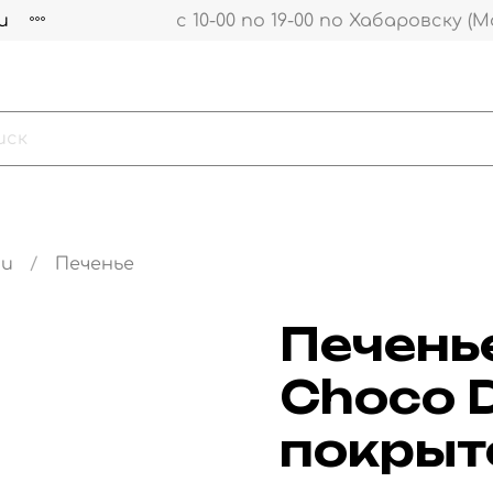
и
с 10-00 по 19-00 по Хабаровску (М
ти
Печенье
Печень
Choco D
покрыт