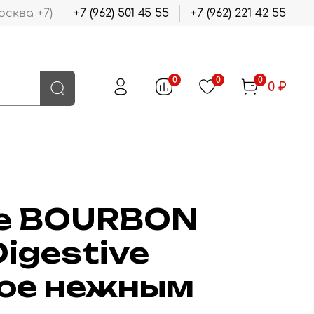
осква +7)
+7 (962) 501 45 55
+7 (962) 221 42 55
0
0
0
0 ₽
е BOURBON
igestive
ое нежным