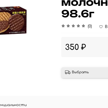
молоч
98.6г
(0)
В
350 ₽
Выбрать
енциальности