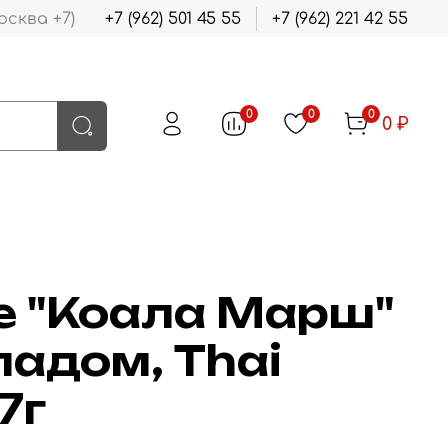
осква +7)
+7 (962) 501 45 55
+7 (962) 221 42 55
0
0
0
0 ₽
е "Коала Марш"
ладом, Thai
7г