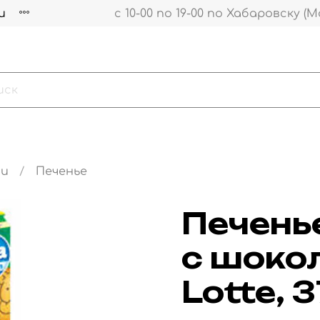
и
с 10-00 по 19-00 по Хабаровску (М
ти
Печенье
Печень
с шоко
Lotte, 3