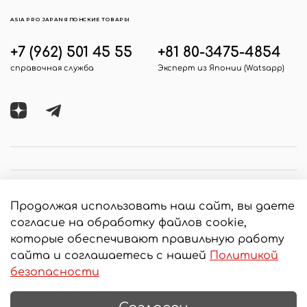
ASIA PRO JAPAN ЯПОНСКИЕ ТОВАРЫ
+7 (962) 501 45 55
+81 80-3475-4854
справочная служба
Эксперт из Японии (Watsapp)
Продолжая использовать наш сайт, вы даете
согласие на обработку файлов cookie,
которые обеспечивают правильную работу
сайта и соглашаетесь с нашей
Политикой
© 2020 Любое использование контента без
безопасности
письменного разрешения запрещено
Интернет-магазин создан на InSales