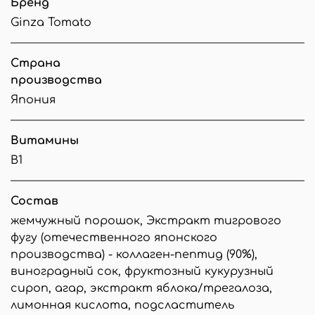
Бренд
Ginza Tomato
Страна
производства
Япония
Витамины
B1
Состав
жемчужный порошок, Экстракт тигрового
фугу (отечественного японского
производства) - коллаген-пептид (90%),
виноградный сок, фруктозный кукурузный
сироп, агар, экстракт яблока/трегалоза,
лимонная кислота, подсластитель