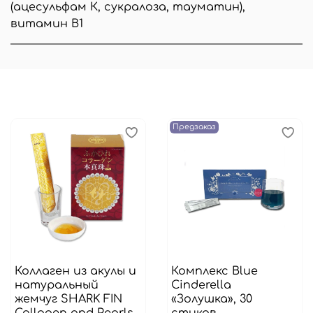
(ацесульфам К, сукралоза, тауматин),
витамин B1
Предзаказ
Коллаген из акулы и
Комплекс Blue
натуральный
Cinderella
жемчуг SHARK FIN
«Золушка», 30