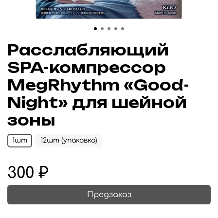
Расслабляющий
SPA-компрессор
MegRhythm «Good-
Night» для шейной
зоны
1шт
12шт (упаковка)
300 ₽
Предзаказ