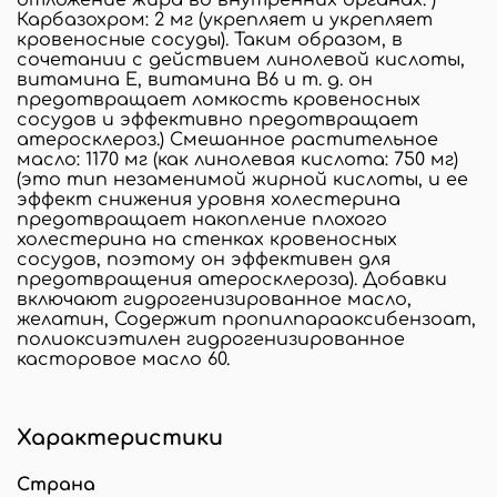
Карбазохром: 2 мг (укрепляет и укрепляет
кровеносные сосуды). Таким образом, в
сочетании с действием линолевой кислоты,
витамина Е, витамина В6 и т. д. он
предотвращает ломкость кровеносных
сосудов и эффективно предотвращает
атеросклероз.) Смешанное растительное
масло: 1170 мг (как линолевая кислота: 750 мг)
(это тип незаменимой жирной кислоты, и ее
эффект снижения уровня холестерина
предотвращает накопление плохого
холестерина на стенках кровеносных
сосудов, поэтому он эффективен для
предотвращения атеросклероза). Добавки
включают гидрогенизированное масло,
желатин, Содержит пропилпараоксибензоат,
полиоксиэтилен гидрогенизированное
касторовое масло 60.
Характеристики
Страна