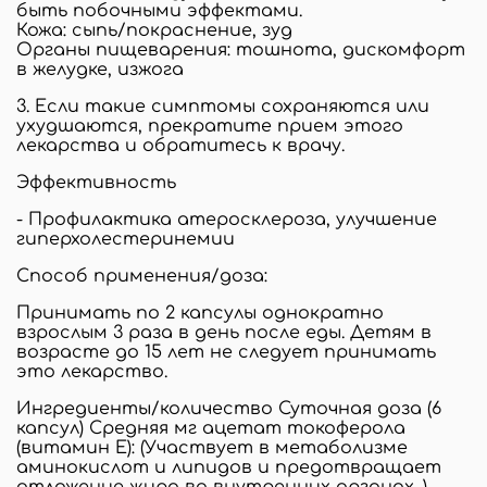
быть побочными эффектами.
Кожа: сыпь/покраснение, зуд
Органы пищеварения: тошнота, дискомфорт
в желудке, изжога
3. Если такие симптомы сохраняются или
ухудшаются, прекратите прием этого
лекарства и обратитесь к врачу.
Эффективность
- Профилактика атеросклероза, улучшение
гиперхолестеринемии
Способ применения/доза:
Принимать по 2 капсулы однократно
взрослым 3 раза в день после еды. Детям в
возрасте до 15 лет не следует принимать
это лекарство.
Ингредиенты/количество Суточная доза (6
капсул) Средняя мг ацетат токоферола
(витамин Е): (Участвует в метаболизме
аминокислот и липидов и предотвращает
отложение жира во внутренних органах. )