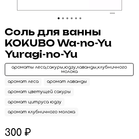
Соль для ванны
KOKUBO Wa-no-Yu
Yuragi-no-Yu
ароматы леса,сакуры,юдзу,лаванды,клубничного
молока
аромат леса
аромат лаванды
аромат цветущей сакуры
аромат цитруса юдзу
аромат клубничного молока
300 ₽