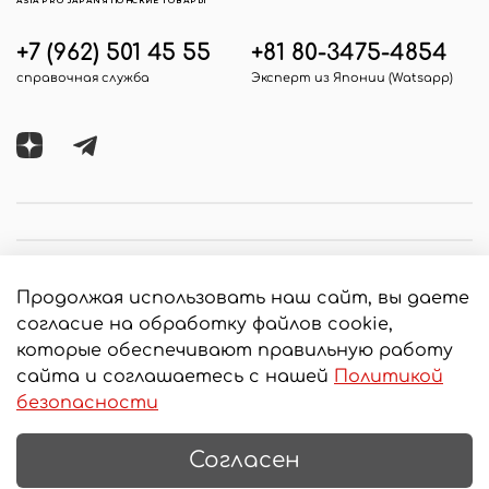
ASIA PRO JAPAN ЯПОНСКИЕ ТОВАРЫ
+7 (962) 501 45 55
+81 80-3475-4854
справочная служба
Эксперт из Японии (Watsapp)
Продолжая использовать наш сайт, вы даете
согласие на обработку файлов cookie,
которые обеспечивают правильную работу
сайта и соглашаетесь с нашей
Политикой
© 2020 Любое использование контента без
безопасности
письменного разрешения запрещено
Согласен
Интернет-магазин создан на InSales