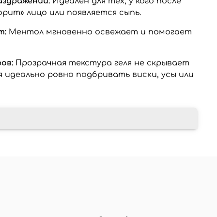
аздражений:
Идеален для тех, у кого после
орит» лицо или появляется сыпь.
т:
Ментол мгновенно освежает и помогает
ов:
Прозрачная текстура геля не скрывает
я идеально ровно подбривать виски, усы или