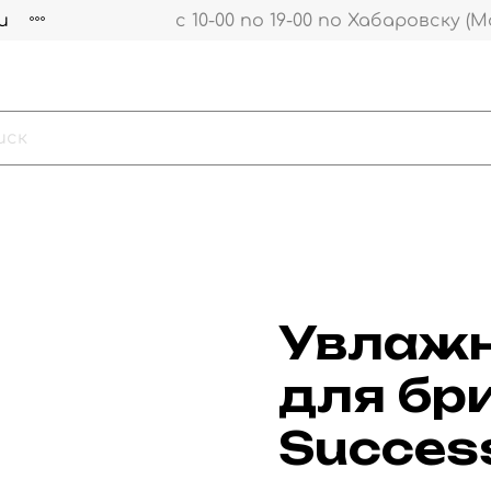
и
с 10-00 по 19-00 по Хабаровску (М
Увлажн
для бр
Success