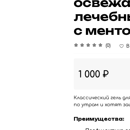
освеж
лечебн
с мент
(0)
В
1 000 ₽
Классический гель д
по утрам и хотят за
Преимущества: