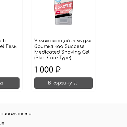
lti
Увлажняющий гель для
el Гель
бритья Kao Success
Medicated Shaving Gel
(Skin Care Type)
1 000 ₽
аз
В корзину
енциальности
ие