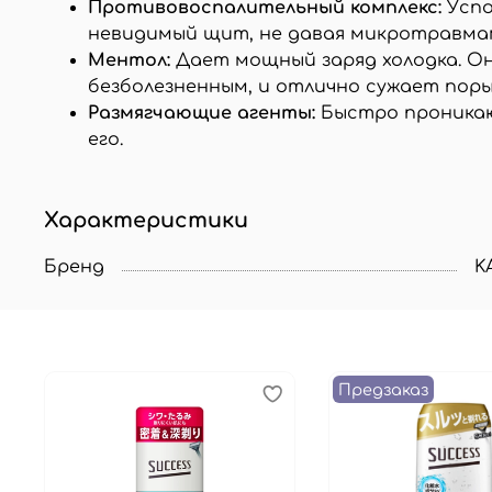
Противовоспалительный комплекс:
Успо
невидимый щит, не давая микротравмам
Ментол:
Дает мощный заряд холодка. Он
безболезненным, и отлично сужает поры
Размягчающие агенты:
Быстро проникают
его.
Характеристики
Бренд
K
Предзаказ