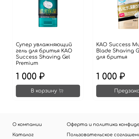
Супер увлажняющий
KAO Success Mu
гель для бритья KAO
Blade Shaving G
Success Shaving Gel
для бритья
Premium
1 000 ₽
1 000 ₽
В корзину
Предзак
О компании
Оферта и политика конфид
Каталог
Пользовательское соглашен