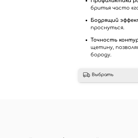
Профилактика р
бритья часто «г
Бодрящий эффек
проснуться.
Точность контур
щетину, позволя
бороду.
Выбрать