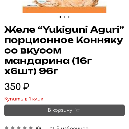
Желе “Yukiguni Aguri”
порционное Конняку
со вкусом
мандарина (16г
х6шт) 96г
350 ₽
Купить в 1 клик
В корзину
В избранное
(0)