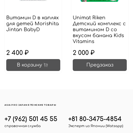
Витамин D в каплях
Unimat Riken
для детей Morishita
Детский комплекс с
Jintan BabyD
витамином D со
вкусом банана Kids
Vitamins
2 400 ₽
2 000 ₽
В корзину
Предзаказ
ASIA PRO JAPAN ЯПОНСКИЕ ТОВАРЫ
+7 (962) 501 45 55
+81 80-3475-4854
справочная служба
Эксперт из Японии (Watsapp)