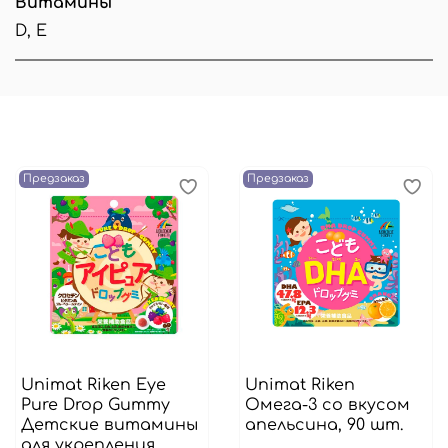
Витамины
D, Е
Предзаказ
Предзаказ
Unimat Riken Eye
Unimat Riken
Pure Drop Gummy
Омега-3 со вкусом
Детские витамины
апельсина, 90 шт.
для укрепления