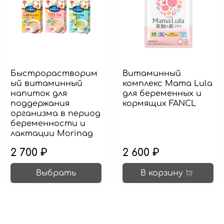
Быстрорастворим
Витаминный
ый витаминный
комплекс Mama Lula
напиток для
для беременных и
поддержания
кормящих FANCL
организма в период
беременности и
лактации Morinag
2 700 ₽
2 600 ₽
Выбрать
В корзину