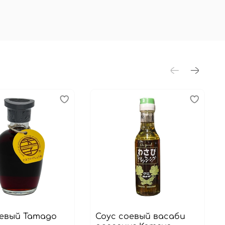
оевый Tamago
Соус соевый васаби