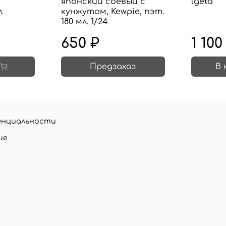
японский соевый с
lgeta
л
кунжутом, Kewpie, пэт.
180 мл. 1/24
650 ₽
1 100
Предзаказ
В 
енциальности
ие