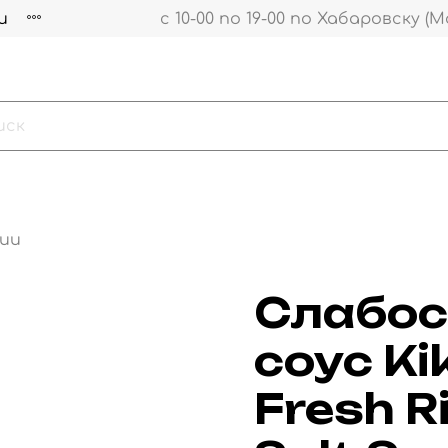
и
с 10-00 по 19-00 по Хабаровску (М
ии
Слабос
соус K
Fresh R