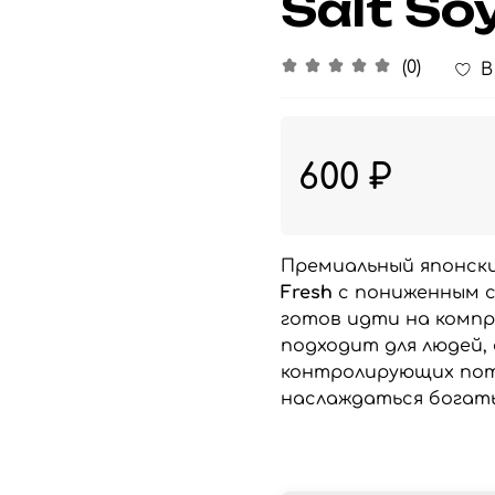
Salt So
(0)
В
600 ₽
Премиальный японск
Fresh
с пониженным с
готов идти на компр
подходит для людей,
контролирующих пот
наслаждаться богат