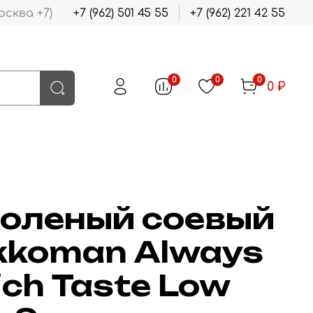
осква +7)
+7 (962) 501 45 55
+7 (962) 221 42 55
0
0
0
0 ₽
оленый соевый
ikkoman Always
ich Taste Low