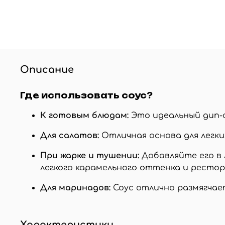
Описание
Где использовать соус?
К готовым блюдам:
Это идеальный дип-с
Для салатов:
Отличная основа для легких
При жарке и тушении:
Добавляйте его в 
легкого карамельного оттенка и рестор
Для маринадов:
Соус отлично размягчает
Характеристики