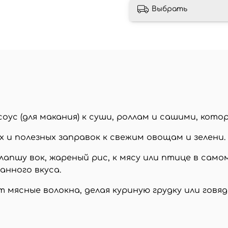
Выбрать
оус (для макания) к суши, роллам и сашими, кото
 и полезных заправок к свежим овощам и зелени.
лапшу вок, жареный рис, к мясу или птице в сам
анного вкуса.
 мясные волокна, делая куриную грудку или говя