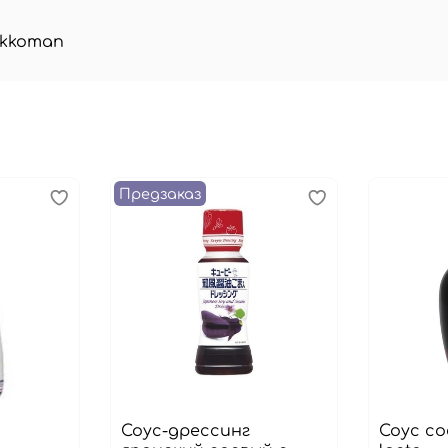
ikkoman
Предзаказ
Соус-дрессинг
Соус с