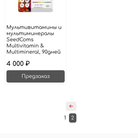
Мультивитамины и
мультиминералы
SeedComs
Multivitamin &
Multimineral, 90дней
4 000 ₽
Предзаказ
1
2