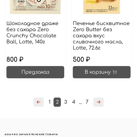
Шоколадное драже
Печенье бисквитное
без сахара Zero
Zero Butter без
Crunchy Chocolate
сахара вкус
Ball, Lotte, 140г
сливочного масла,
Lotte, 72.6г
800 ₽
500 ₽
Предзаказ
В корзину
1
2
3
4
7
…
ASIA PRO JAPAN ЯПОНСКИЕ ТОВАРЫ