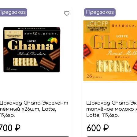
Предзаказ
Предзаказ
Шоколад Ghana Экселент
Шоколад Ghana Э
тёмный х26шт, Lotte,
топлёное молоко 
119,6гр.
Lotte, 119,6гр.
700 ₽
600 ₽