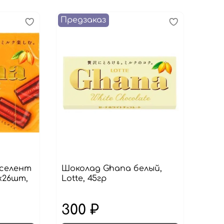
Предзаказ
кселент
Шоколад Ghana белый,
х26шт,
Lotte, 45гр
300 ₽