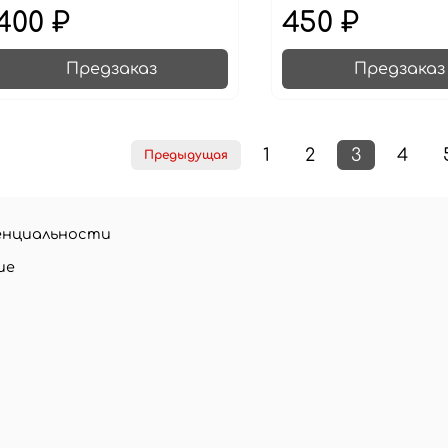
400 ₽
450 ₽
Предзаказ
Предзаказ
1
2
3
4
Предыдущая
енциальности
ие