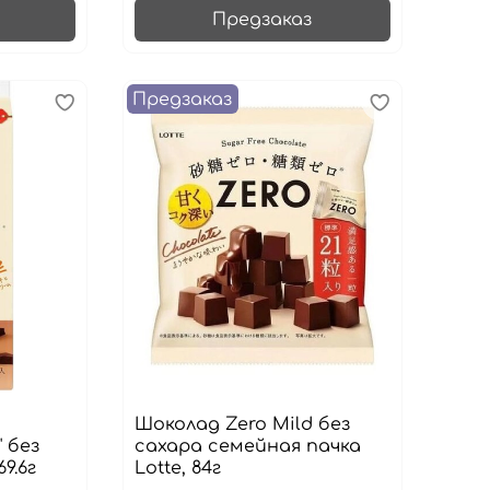
Предзаказ
Предзаказ
Шоколад Zero Mild без
 без
сахара семейная пачка
9.6г
Lotte, 84г