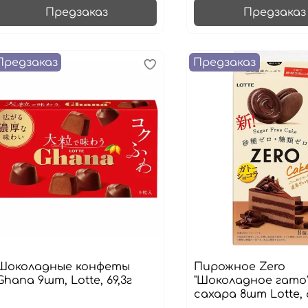
Предзаказ
Предзаказ
Предзаказ
Предзаказ
Шоколадные конфеты
Пирожное Zero
Ghana 9шт, Lotte, 69,3г
"Шоколадное гато"
сахара 8шт Lotte, 6