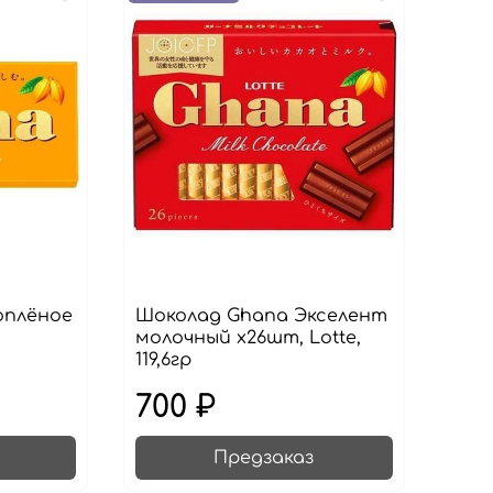
оплёное
Шоколад Ghana Экселент
молочный х26шт, Lotte,
119,6гр
700 ₽
Предзаказ