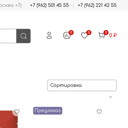
осква +7)
+7 (962) 501 45 55
+7 (962) 221 42 55
0
0
0
0 ₽
Предзаказ