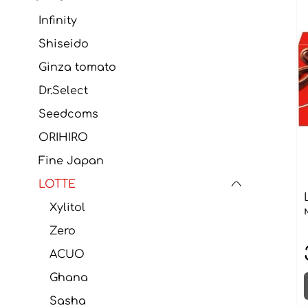
Infinity
Shiseido
Ginza tomato
Dr.Select
Seedcoms
ORIHIRO
Fine Japan
LOTTE
Xylitol
Zero
AСUO
Ghana
Sasha