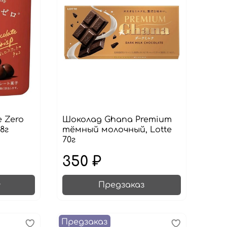
 Zero
Шоколад Ghana Premium
28г
тёмный молочный, Lotte
70г
350 ₽
Предзаказ
Предзаказ