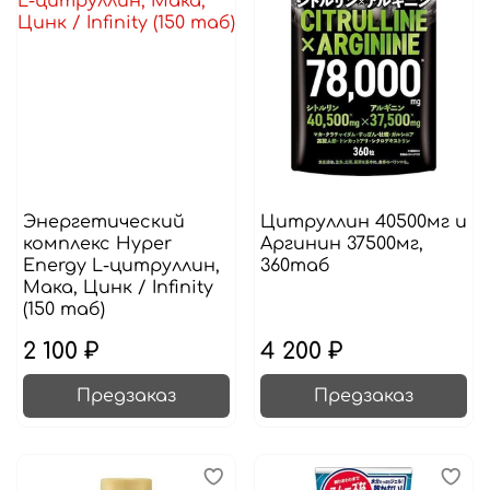
Энергетический
Цитруллин 40500мг и
комплекс Hyper
Аргинин 37500мг,
Energy L-цитруллин,
360таб
Мака, Цинк / Infinity
(150 таб)
2 100 ₽
4 200 ₽
Предзаказ
Предзаказ