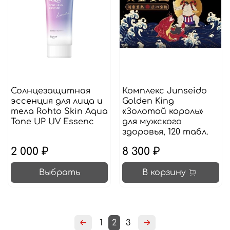
Солнцезащитная
Комплекс Junseido
эссенция для лица и
Golden King
тела Rohto Skin Aqua
«Золотой король»
Tone UP UV Essenc
для мужского
здоровья, 120 табл.
2 000 ₽
8 300 ₽
Выбрать
В корзину
1
2
3