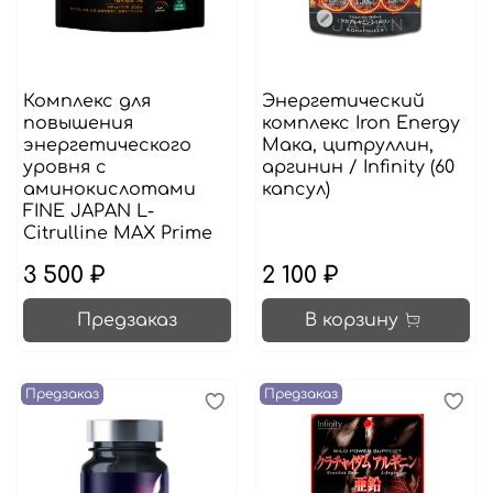
Комплекс для
Энергетический
повышения
комплекс Iron Energy
энергетического
Мака, цитруллин,
уровня с
аргинин / Infinity (60
аминокислотами
капсул)
FINE JAPAN L-
Citrulline MAX Prime
3 500 ₽
2 100 ₽
Предзаказ
В корзину
Предзаказ
Предзаказ