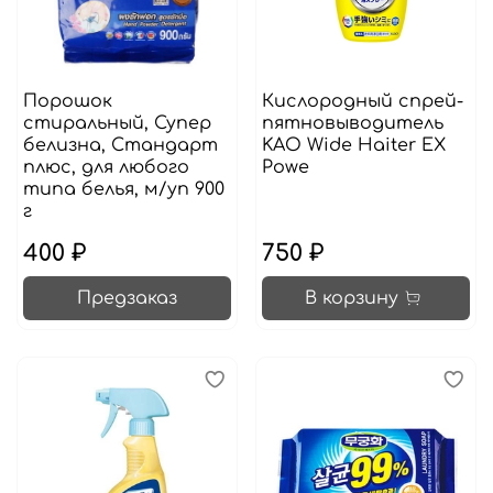
Порошок
Кислородный спрей-
стиральный, Супер
пятновыводитель
белизна, Стандарт
KAO Wide Haiter EX
плюс, для любого
Powe
типа белья, м/уп 900
г
400 ₽
750 ₽
Предзаказ
В корзину