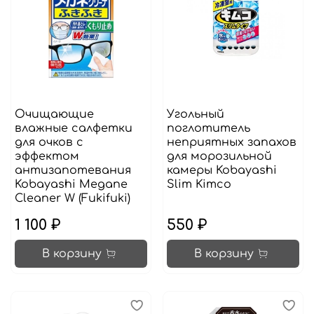
Очищающие
Угольный
влажные салфетки
поглотитель
для очков с
неприятных запахов
эффектом
для морозильной
антизапотевания
камеры Kobayashi
Kobayashi Megane
Slim Kimco
Cleaner W (Fukifuki)
1 100 ₽
550 ₽
В корзину
В корзину